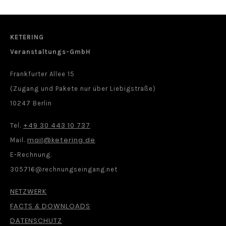
KETERING
Veranstaltungs-GmbH
Frankfurter Allee 15
(Zugang und Pakete nur über Liebigstraße)
10247 Berlin
+49 30 443 10 737
Tel.
mail@ketering.de
Mail.
E-Rechnung.
305716@rechnungseingang.net
NETZWERK
FACTS & DOWNLOADS
DATENSCHUTZ