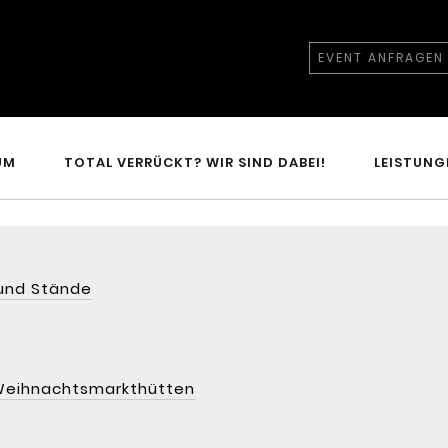
EVENT ANFRAGEN
UM
TOTAL VERRÜCKT? WIR SIND DABEI!
LEISTUNG
 und Stände
 Weihnachtsmarkthütten