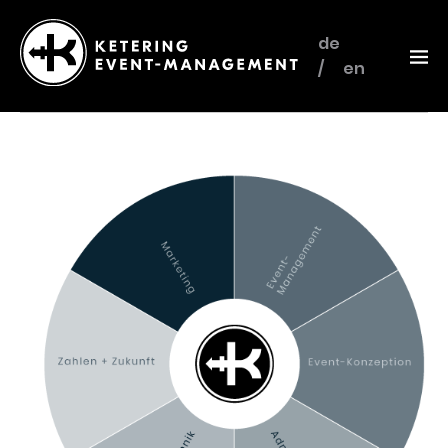
de
en
Ketering
–
Event-
Management