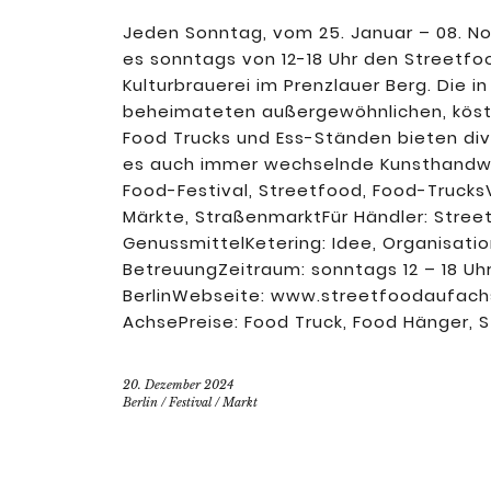
Jeden Sonntag, vom 25. Januar – 08. No
es sonntags von 12-18 Uhr den Streetfo
Kulturbrauerei im Prenzlauer Berg. Die 
beheimateten außergewöhnlichen, köstl
Food Trucks und Ess-Ständen bieten div
es auch immer wechselnde Kunsthandwe
Food-Festival, Streetfood, Food-Trucks
Märkte, StraßenmarktFür Händler: Stree
GenussmittelKetering: Idee, Organisatio
BetreuungZeitraum: sonntags 12 – 18 UhrO
BerlinWebseite: www.streetfoodaufachs
AchsePreise: Food Truck, Food Hänger, St
20. Dezember 2024
Berlin
/
Festival
/
Markt