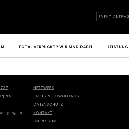
EVENT ANFRA
UM
TOTAL VERRÜCKT? WIR SIND DABEI!
LEISTUNG
 737
NETZWERK
ng.de
FACTS & DOWNLOADS
DATENSCHUTZ
KONTAKT
eingang.net
IMPRESSUM