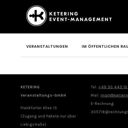
Ketering
–
Event-
VERANSTALTUNGEN
IM ÖFFENTLICHEN RA
Management
+49 30 443 10
KETERING
Tel.
mail@keteri
Veranstaltungs-GmbH
Mail.
E-Rechnung.
Frankfurter Allee 15
305716@rechnungs
(Zugang und Pakete nur über
Liebigstraße)