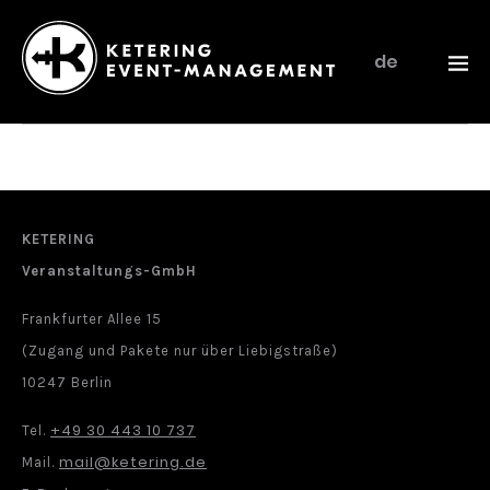
de
Ketering
–
Event-
Management
KETERING
Veranstaltungs-GmbH
Frankfurter Allee 15
(Zugang und Pakete nur über Liebigstraße)
10247 Berlin
+49 30 443 10 737
Tel.
mail@ketering.de
Mail.