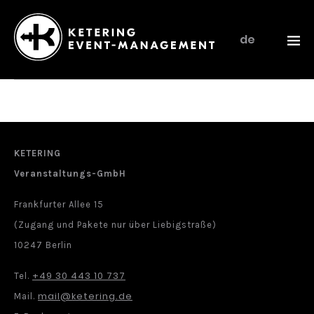
de
Ketering
–
Event-
Management
KETERING
Veranstaltungs-GmbH
Frankfurter Allee 15
(Zugang und Pakete nur über Liebigstraße)
10247 Berlin
+49 30 443 10 737
Tel.
mail@ketering.de
Mail.