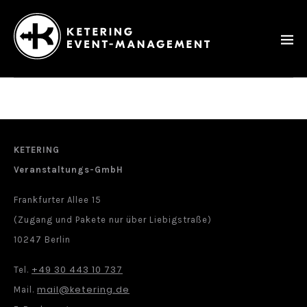
Ketering
–
Event-
Management
KETERING
Veranstaltungs-GmbH
Frankfurter Allee 15
(Zugang und Pakete nur über Liebigstraße)
10247 Berlin
+49 30 443 10 737
Tel.
mail@ketering.de
Mail.