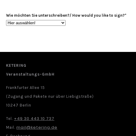
Punkt
MM
Wie möchten Sie unterschreiben?/ How would you like to sign?
*
Punkt
JJJJ
KETERING
Veranstaltungs-GmbH
Frankfurter Allee 15
(Zugang und Pakete nur über Liebigstraße)
10247 Berlin
+49 30 443 10 737
Tel.
mail@ketering.de
Mail.