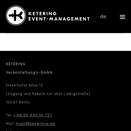
de
Ketering
–
Event-
Management
KETERING
Veranstaltungs-GmbH
Frankfurter Allee 15
(Zugang und Pakete nur über Liebigstraße)
10247 Berlin
+49 30 443 10 737
Tel.
mail@ketering.de
Mail.