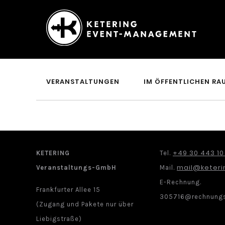
Ketering
–
Event-
VERANSTALTUNGEN
IM ÖFFENTLICHEN RA
Management
+49 30 443 10
KETERING
Tel.
mail@keteri
Veranstaltungs-GmbH
Mail.
E-Rechnung.
Frankfurter Allee 15
305716@rechnungs
(Zugang und Pakete nur über
Liebigstraße)