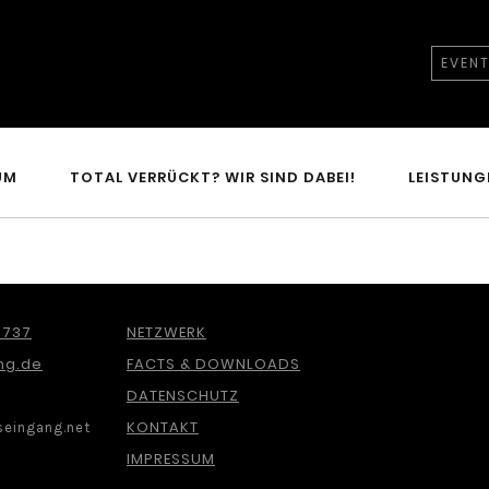
EVEN
UM
TOTAL VERRÜCKT? WIR SIND DABEI!
LEISTUNG
 737
NETZWERK
ng.de
FACTS & DOWNLOADS
DATENSCHUTZ
KONTAKT
eingang.net
IMPRESSUM